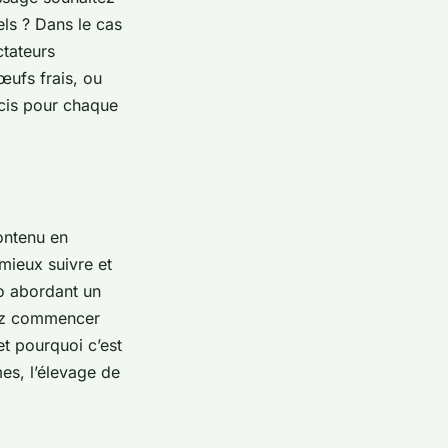
els ? Dans le cas
ctateurs
œufs frais, ou
écis pour chaque
contenu en
mieux suivre et
o abordant un
vez commencer
et pourquoi c’est
es, l’élevage de