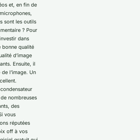
éos et, en fin de
 microphones,
 sont les outils
limentaire ? Pour
investir dans
e bonne qualité
ualité d’image
ts. Ensuite, il
é de l’image. Un
ellent.
 condensateur
te de nombreuses
ants, des
Si vous
ions réputées
ix off à vos
iciel gratuit qui