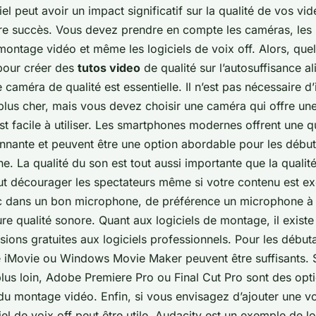
iel peut avoir un impact significatif sur la qualité de vos vid
re succès. Vous devez prendre en compte les caméras, les
 montage vidéo et même les logiciels de voix off. Alors, quels
pour créer des
tutos video
de qualité sur l’autosuffisance a
améra de qualité est essentielle. Il n’est pas nécessaire d’
 plus cher, mais vous devez choisir une caméra qui offre un
st facile à utiliser. Les smartphones modernes offrent une q
nante et peuvent être une option abordable pour les débutan
e. La qualité du son est tout aussi importante que la qualit
t décourager les spectateurs même si votre contenu est exc
c dans un bon microphone, de préférence un microphone à
ure qualité sonore. Quant aux logiciels de montage, il exis
sions gratuites aux logiciels professionnels. Pour les début
 iMovie ou Windows Movie Maker peuvent être suffisants. 
plus loin, Adobe Premiere Pro ou Final Cut Pro sont des opt
 du montage vidéo. Enfin, si vous envisagez d’ajouter une vo
iel de voix off peut être utile. Audacity est un exemple de log