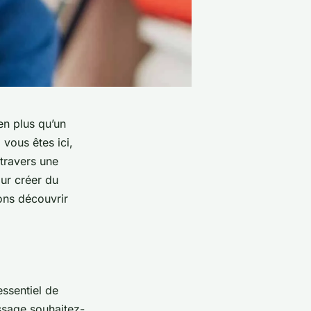
en plus qu’un
 vous êtes ici,
travers une
our créer du
lons découvrir
essentiel de
essage souhaitez-