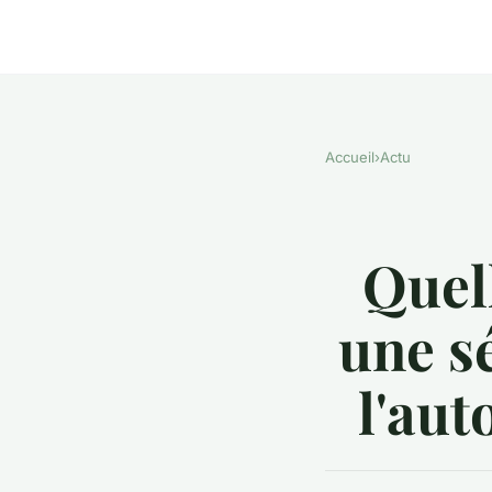
Accueil
›
Actu
Quell
une sé
l'aut