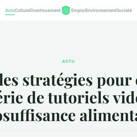
Actu
Culture
Divertissement
Emploi
Environnement
Société
ACTU
es stratégies pour
rie de tutoriels vi
osuffisance aliment