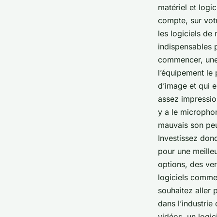
matériel et logic
compte, sur vot
les logiciels de
indispensables 
commencer, une c
l’équipement le
d’image et qui e
assez impression
y a le microphon
mauvais son peu
Investissez don
pour une meille
options, des ver
logiciels comme
souhaitez aller 
dans l’industrie
vidéos, un logic