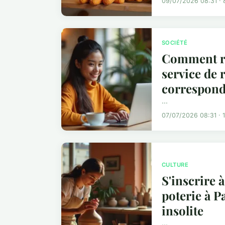
09/07/2026 08:31 · 
SOCIÉTÉ
Comment ré
service de 
correspon
...
07/07/2026 08:31 · 1
CULTURE
S'inscrire à
poterie à Pa
insolite
...