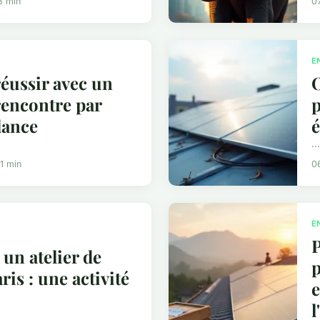
8 min
0
E
ussir avec un
O
rencontre par
p
dance
é
...
1 min
0
E
P
 un atelier de
p
ris : une activité
e