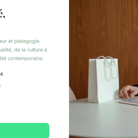
é,
ueur et pédagogie.
alité, de la culture à
iété contemporains.
té
s