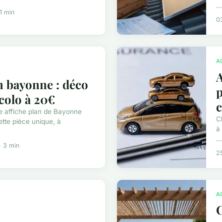
...
1 min
0
A
A
n bayonne : déco
p
colo à 20€
e affiche plan de Bayonne
C
tte pièce unique, à
à
...
 3 min
2
A