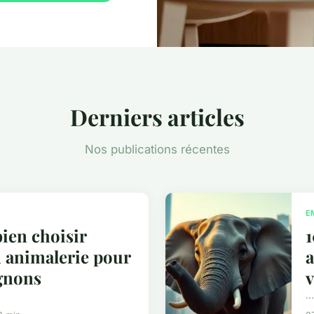
Derniers articles
Nos publications récentes
E
en choisir
1
n animalerie pour
a
gnons
v
...