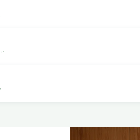
il
le
e