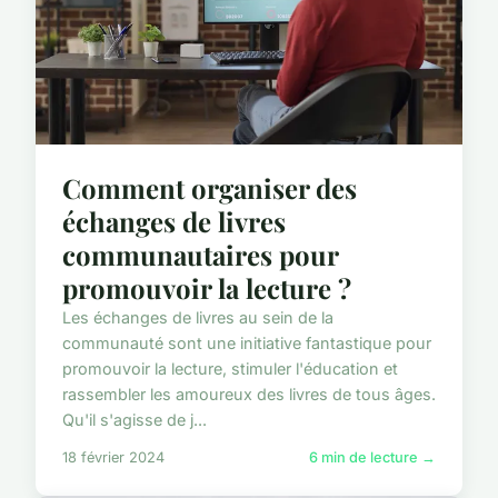
Comment organiser des
échanges de livres
communautaires pour
promouvoir la lecture ?
Les échanges de livres au sein de la
communauté sont une initiative fantastique pour
promouvoir la lecture, stimuler l'éducation et
rassembler les amoureux des livres de tous âges.
Qu'il s'agisse de j...
18 février 2024
6 min de lecture →